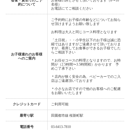
会食・貸切でのご予
お客様のみとさせて頂いております（8〜10
約について
名様）
お電話にてご相談ください
ご予約時にお子様の年齢などについてお知ら
せ頂けますようお願い致します
お料理は大人と同じコース料理となります
「土日祝」・・小学生以下のお子様は誠に恐
縮ではありますがご遠慮させて頂いておりま
すが、着席してお食事ができるお子様でした
らご相談下さい
お子様連れのお客様
へのご案内
＊お任せコースの料理となりますので、お時
間が（2.5時間〜3.5時間程）かかります 予
めご了承下さい
＊店内が狭く安全の為、ベビーカーでのご入
店はご遠慮頂いております
＊小さなお店ですので他のお客様へのご配慮
をお願いいたします
クレジットカード
ご利用可能
最寄り駅
田園都市線 桜新町駅
電話番号
03-6413-7810