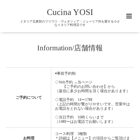
Cucina YOSI
イタリア北東部のフリウリ・ヴェネツィア・ジューリア州を愛する小さ
なイタリア料理店です
Information/店舗情報
◉事前予約制
◇Web予約 →当ページ
【ご予約のお問い合わせ】から
（返信に多少お時間を頂く場合があります）
ご予約について
◇電話予約 14〜17時
（上記の時間が繋がりやすいです。営業中は
お電話をとれない場合があります）
◇当日予約 16時くらいまで
（14時〜はお電話でお願いします）
コース料理 3種類
お料理
＊詳細は【メニュー】の項目からご覧頂けま