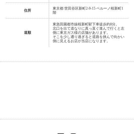
東京都 世田谷区新町2-9-15 ベルーノ桜新町1
住所
階
東急田園都市線桜新町駅下車徒歩約8分。
北口を出て道なりに真っ直ぐ進んで行くと左
道順
側に東京ガス様の店舗があります。
そこを少し通り過ぎると道路を挟んで向かい
側に見えるお店が当店になります。