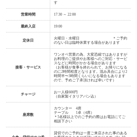
す
営業時間
17:30 ～ 22:00
最終入店
19:00
火曜日・水曜日 ＊ご予約
定休日
のない日は臨時休業する場合があります
ワンオペ営業の為、大変恐縮ではありますが
お料理のご提供やお客様へのご対応・サービ
スなどに時間がかかる場合があります
接客・サービス
（お客様が食事を終わられて、お帰りになる
のに2時間程度となります。混み具合により2
時間半〜3時間くらいになる場合もあります
ので、予めご了承頂ければ幸いです）
お一人様600円
チャージ
（自家製イタリアパン込）
カウンター 4席
テーブル 1卓（4席）
座席数
＊5名様以上でのご予約の際はお電話にてご
相談下さい
貸切でのご予約は一度ご来店された事のある