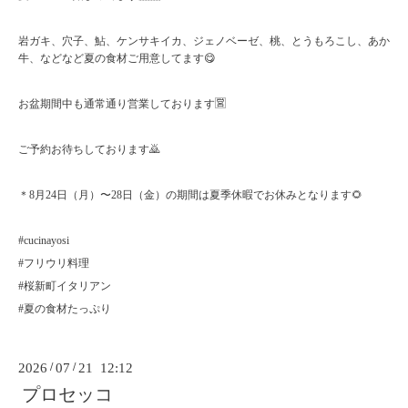
岩ガキ、穴子、鮎、ケンサキイカ、ジェノベーゼ、桃、とうもろこし、あか
牛、などなど夏の食材ご用意してます😋
お盆期間中も通常通り営業しております🈺
ご予約お待ちしております🙇
＊8月24日（月）〜28日（金）の期間は夏季休暇でお休みとなります🌻
#cucinayosi
#フリウリ料理
#桜新町イタリアン
#夏の食材たっぷり
2026
/
07
/
21 12:12
プロセッコ