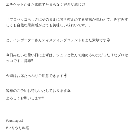
エチケットがまた素敵でたまらなく好きな感じ😊
「プロセッコらしさはそのままに甘さ控えめで素材感が味わえて、みずみず
しくも自然な果実感がとても美味しい味わいです。」
と、インポーターさんティスティングコメントもまた素敵です😀
今日みたいな暑い日にまずは、シュッと飲んで始めるのにぴったりなプロセ
ッコです。是非‼️
今週はお席たっぷりご用意できます🪑
皆様のご予約お待ちいたしております🙇
よろしくお願いします‼️
#cucinayosi
#フリウリ料理