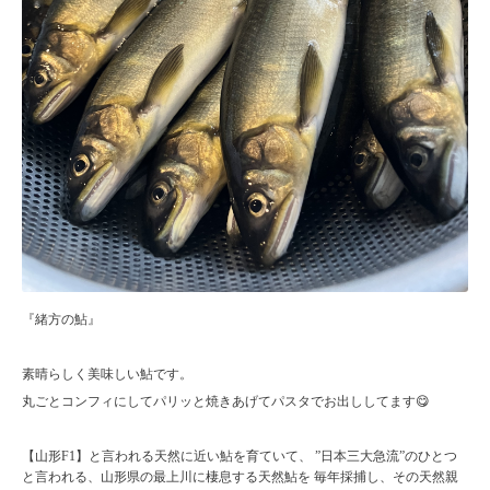
『緒方の鮎』
素晴らしく美味しい鮎です。
丸ごとコンフィにしてパリッと焼きあげてパスタでお出ししてます😋
【山形F1】と言われる天然に近い鮎を育ていて、 ”日本三大急流”のひとつ
と言われる、山形県の最上川に棲息する天然鮎を 毎年採捕し、その天然親