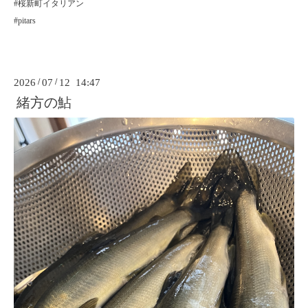
#桜新町イタリアン
#pitars
2026
/
07
/
12 14:47
緒方の鮎