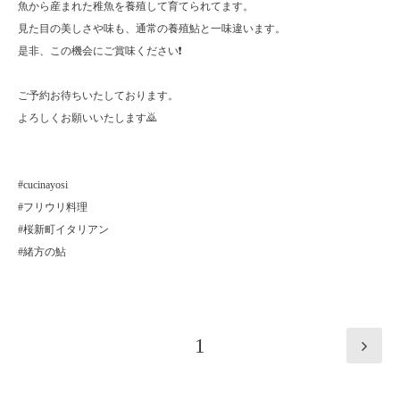
魚から産まれた稚魚を養殖して育てられてます。
見た目の美しさや味も、通常の養殖鮎と一味違います。
是非、この機会にご賞味ください❗️
ご予約お待ちいたしております。
よろしくお願いいたします🙇
#cucinayosi
#フリウリ料理
#桜新町イタリアン
#緒方の鮎
1