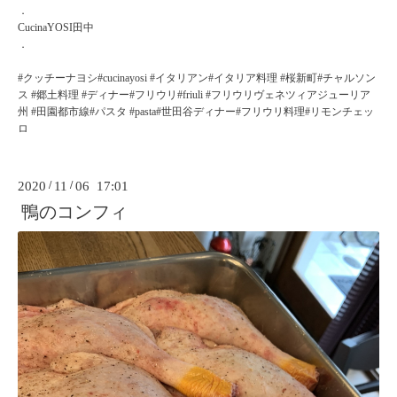
．
CucinaYOSI田中
．
#クッチーナヨシ#cucinayosi #イタリアン#イタリア料理 #桜新町#チャルソン
ス #郷土料理 #ディナー#フリウリ#friuli #フリウリヴェネツィアジューリア
州 #田園都市線#パスタ #pasta#世田谷ディナー#フリウリ料理#リモンチェッ
ロ
2020
/
11
/
06 17:01
鴨のコンフィ