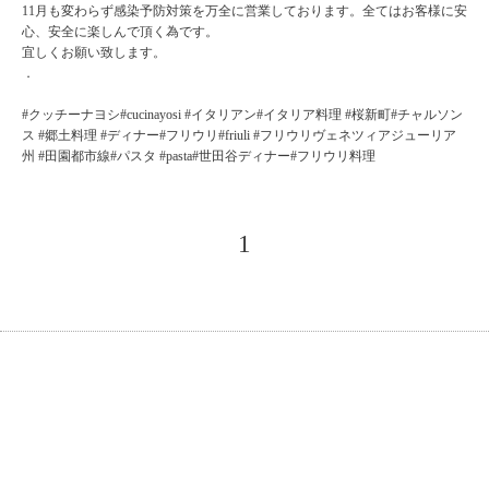
11月も変わらず感染予防対策を万全に営業しております。全てはお客様に安
心、安全に楽しんで頂く為です。
宜しくお願い致します。
．
#クッチーナヨシ#cucinayosi #イタリアン#イタリア料理 #桜新町#チャルソン
ス #郷土料理 #ディナー#フリウリ#friuli #フリウリヴェネツィアジューリア
州 #田園都市線#パスタ #pasta#世田谷ディナー#フリウリ料理
1