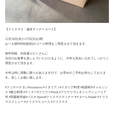
【クリスマス・歳末ディナーコース】
．
12月24日(木)〜27日(日)の間
お一人様¥9000(税別)のコース料理をご用意させて頂きます。
．
例年同様、内容盛りだくさんに
当日のお食事を楽しんでいただけるように、今年も気合い入れてしっかりご
用意させて頂きます。
．
今年は特に席数に限りがありますので、お早めのご予約お待ちしておりま
す。宜しくお願い致します。
．
#クッチーナヨシ#cucinayosi #イタリアン#イタリア料理 #桜新町#チャルソン
ス #郷土料理 #ディナー#フリウリ#friuli #フリウリヴェネツィアジューリア
州 #田園都市線#パスタ #pasta#クリスマスディナー #ナターレ#natale #クリス
マスメニュー #クリスマスコース #クリスマス