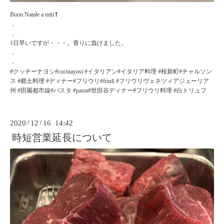
Buon Natale a tutti ❗️
．
．
1日早いですが・・・。香りに負けました。
．
．
#クッチーナヨシ#cucinayosi #イタリアン#イタリア料理 #桜新町#チャルソン
ス #郷土料理 #ディナー#フリウリ#friuli #フリウリヴェネツィアジューリア
州 #田園都市線#パスタ #pasta#世田谷ディナー#フリウリ料理 #白トリュフ
2020
/
12
/
16 14:42
時短営業延長について