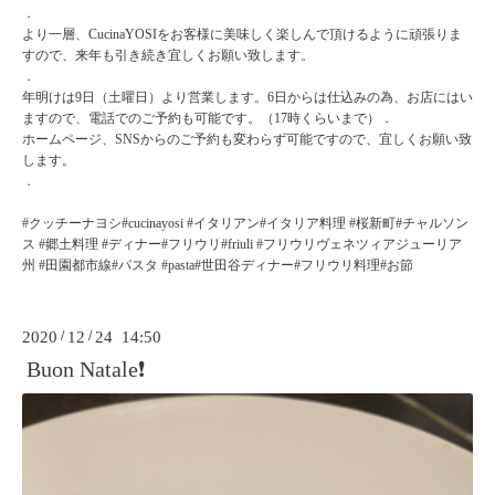
．
より一層、CucinaYOSIをお客様に美味しく楽しんで頂けるように頑張りま
すので、来年も引き続き宜しくお願い致します。
．
年明けは9日（土曜日）より営業します。6日からは仕込みの為、お店にはい
ますので、電話でのご予約も可能です。（17時くらいまで）．
ホームページ、SNSからのご予約も変わらず可能ですので、宜しくお願い致
します。
．
#クッチーナヨシ#cucinayosi #イタリアン#イタリア料理 #桜新町#チャルソン
ス #郷土料理 #ディナー#フリウリ#friuli #フリウリヴェネツィアジューリア
州 #田園都市線#パスタ #pasta#世田谷ディナー#フリウリ料理#お節
2020
/
12
/
24 14:50
Buon Natale❗️