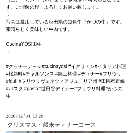
す。ご理解の程、よろしくお願い致します。
．
写真は愛用している秋田県の短角牛『かづの牛」です。
素晴らしく美味しい牛肉です。
．
CucinaYOSI田中
．
#クッチーナヨシ#cucinayosi #イタリアン#イタリア料理
#桜新町#チャルソンス #郷土料理 #ディナー#フリウリ
#friuli #フリウリヴェネツィアジューリア州 #田園都市線
#パスタ #pasta#世田谷ディナー#フリウリ料理#かづの
牛
2020
/
12
/
04 13:20
クリスマス・歳末ディナーコース