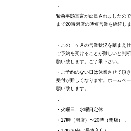
．
緊急事態宣言が延長されましたので
まで
20
時閉店の時短営業を継続し
．
・この一ヶ月の営業状況を踏まえ仕
ご予約を受けることが難しいと判断
願い致します。ご了承下さい。
・ご予約のない日は休業させて頂き
受付が難しくなります。ホームペー
願い致します。
．
・火曜日、水曜日定休
・
17
時（開店）〜
20
時（閉店）．
・
17
時
30
分（最終入店）．