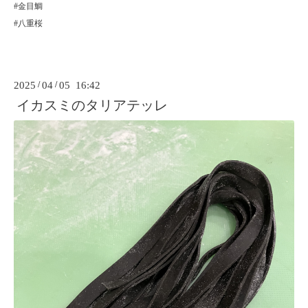
#金目鯛
#八重桜
2025
/
04
/
05 16:42
イカスミのタリアテッレ