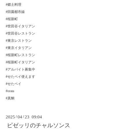
#郷土料理
#田園都市線
#桜新町
#世田谷イタリアン
#世田谷レストラン
#東京レストラン
#東京イタリアン
#桜新町レストラン
#桜新町イタリアン
#アルバイト募集中
#せたペイ使えます
#せたペイ
#orata
#真鯛
2025
/
04
/
23 09:04
ピゼッリのチャルソンス