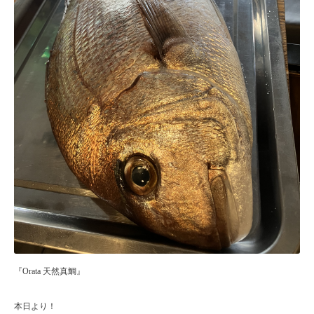
『Orata 天然真鯛』
本日より！