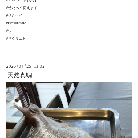
#アルバイト募集中
#せたペイ使えます
#せたペイ
#ricciodimare
#ウニ
#サクラエビ
2025
/
04
/
25 11:02
天然真鯛