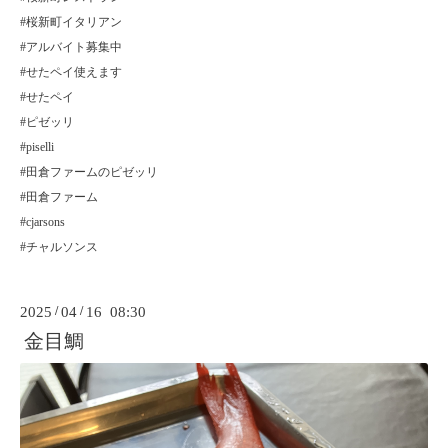
#桜新町イタリアン
#アルバイト募集中
#せたペイ使えます
#せたペイ
#ピゼッリ
#piselli
#田倉ファームのピゼッリ
#田倉ファーム
#cjarsons
#チャルソンス
2025
/
04
/
16 08:30
金目鯛