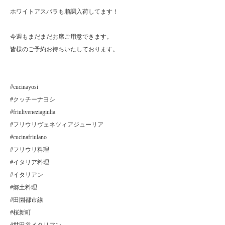
ホワイトアスパラも順調入荷してます！
今週もまだまだお席ご用意できます。
皆様のご予約お待ちいたしております。
#cucinayosi
#クッチーナヨシ
#friuliveneziagiulia
#フリウリヴェネツィアジューリア
#cucinafriulano
#フリウリ料理
#イタリア料理
#イタリアン
#郷土料理
#田園都市線
#桜新町