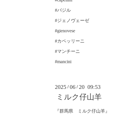
#バジル
#ジェノヴェーゼ
#gienovese
#カペッリーニ
#マンチーニ
#mancini
2025
06
20 09:53
/
/
ミルク仔山羊
『群馬県 ミルク仔山羊』