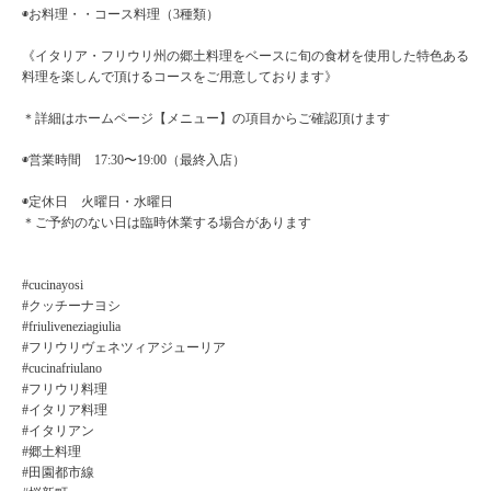
◉お料理・・コース料理（3種類）
《イタリア・フリウリ州の郷土料理をベースに旬の食材を使用した特色ある
料理を楽しんで頂けるコースをご用意しております》
＊詳細はホームページ【メニュー】の項目からご確認頂けます
◉営業時間 17:30〜19:00（最終入店）
◉定休日 火曜日・水曜日
＊ご予約のない日は臨時休業する場合があります
#cucinayosi
#クッチーナヨシ
#friuliveneziagiulia
#フリウリヴェネツィアジューリア
#cucinafriulano
#フリウリ料理
#イタリア料理
#イタリアン
#郷土料理
#田園都市線