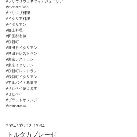
#フリウリヴェネツィアジューリア
#cucinafriulano
#フリウリ料理
#イタリア料理
#イタリアン
#郷土料理
#田園都市線
#桜新町
#世田谷イタリアン
#世田谷レストラン
#東京レストラン
#東京イタリアン
#桜新町レストラン
#桜新町イタリアン
#アルバイト募集中
#せたペイ使えます
#せたペイ
#ブラッドオレンジ
#aranciarossa
2024
/
03
/
22 13:34
トルタカプレーゼ