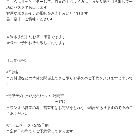
こちらはサッとソテーして、前日のホタルイカはしっかり味を引き出して一
緒にパスタでお出します
濃厚なホタルイカの風味をお楽しみいただけます
是非是非、ご賞味ください❗️
今週もまだまだお席ご用意できます
皆様のご予約お待ち致しております
【店舗情報】
◉予約制
＊お料理などの準備の関係上できる限りお早めのご予約を頂けますと幸いで
す
◉電話予約でつながりやすい時間帯
14〜17時
＊ワンオペ営業の為、営業中はお電話をとれない場合がありますので予めご
了承ください
◉ホームページ・SNS予約
＊定休日の際でもご予約承っております