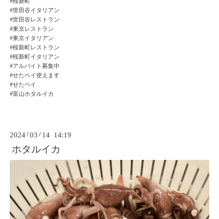
#桜新町
#世田谷イタリアン
#世田谷レストラン
#東京レストラン
#東京イタリアン
#桜新町レストラン
#桜新町イタリアン
#アルバイト募集中
#せたペイ使えます
#せたペイ
#富山ホタルイカ
2024
/
03
/
14 14:19
ホタルイカ