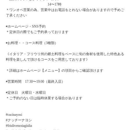
14〜17時
＊ワンオペ営業の為、営業中はお電話をとれない場合がありますので予めご
了承ください
◉ホームページ・SNS予約
＊定休日の際でもご予約承っております
◉お料理・・コース料理（3種類）
《イタリア・フリウリ州の郷土料理をベースに旬の食材を使用した特色ある
料理を楽しんで頂けるコースをご用意しております》
＊詳細はホームページ【メニュー】の項目からご確認頂けます
◉営業時間 17:30〜19:00（最終入店）
◉定休日 火曜日・水曜日
＊ご予約のない日は臨時休業する場合があります
#cucinayosi
#クッチーナヨシ
#friuliveneziagiulia