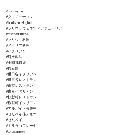
#cucinayosi
#クッチーナヨシ
#friuliveneziagiulia
#フリウリヴェネツィアジューリア
#cucinafriulano
#フリウリ料理
#イタリア料理
#イタリアン
#郷土料理
#田園都市線
#桜新町
#世田谷イタリアン
#世田谷レストラン
#東京レストラン
#東京イタリアン
#桜新町レストラン
#桜新町イタリアン
#アルバイト募集中
#せたペイ使えます
#せたペイ
#トルタカプレーゼ
#tortacaprese