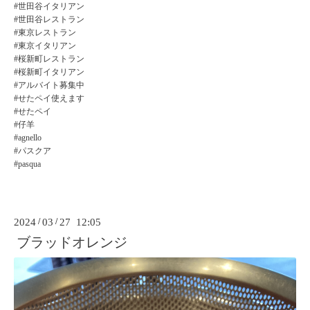
#世田谷イタリアン
#世田谷レストラン
#東京レストラン
#東京イタリアン
#桜新町レストラン
#桜新町イタリアン
#アルバイト募集中
#せたペイ使えます
#せたペイ
#仔羊
#agnello
#パスクア
#pasqua
2024
/
03
/
27 12:05
ブラッドオレンジ