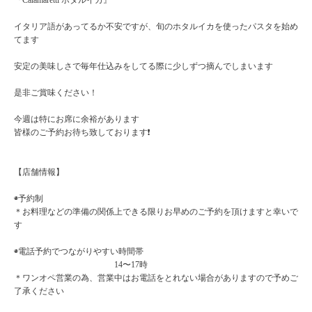
『Calamaretti ホタルイカ』
イタリア語があってるか不安ですが、旬のホタルイカを使ったパスタを始め
てます
安定の美味しさで毎年仕込みをしてる際に少しずつ摘んでしまいます
是非ご賞味ください！
今週は特にお席に余裕があります
皆様のご予約お待ち致しております❗️
【店舗情報】
◉予約制
＊お料理などの準備の関係上できる限りお早めのご予約を頂けますと幸いで
す
◉電話予約でつながりやすい時間帯
14〜17時
＊ワンオペ営業の為、営業中はお電話をとれない場合がありますので予めご
了承ください