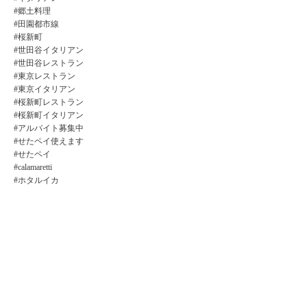
#郷土料理
#田園都市線
#桜新町
#世田谷イタリアン
#世田谷レストラン
#東京レストラン
#東京イタリアン
#桜新町レストラン
#桜新町イタリアン
#アルバイト募集中
#せたペイ使えます
#せたペイ
#calamaretti
#ホタルイカ