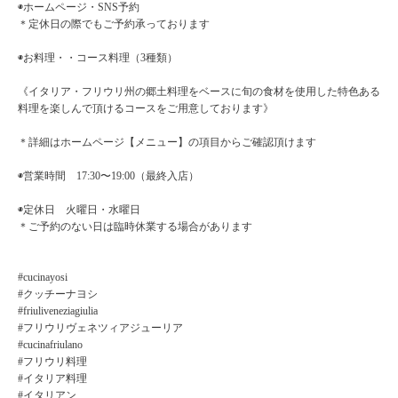
◉ホームページ・SNS予約
＊定休日の際でもご予約承っております
◉お料理・・コース料理（3種類）
《イタリア・フリウリ州の郷土料理をベースに旬の食材を使用した特色ある
料理を楽しんで頂けるコースをご用意しております》
＊詳細はホームページ【メニュー】の項目からご確認頂けます
◉営業時間 17:30〜19:00（最終入店）
◉定休日 火曜日・水曜日
＊ご予約のない日は臨時休業する場合があります
#cucinayosi
#クッチーナヨシ
#friuliveneziagiulia
#フリウリヴェネツィアジューリア
#cucinafriulano
#フリウリ料理
#イタリア料理
#イタリアン