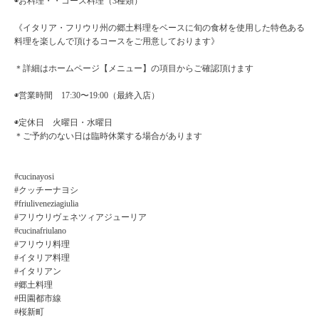
◉お料理・・コース料理（3種類）
《イタリア・フリウリ州の郷土料理をベースに旬の食材を使用した特色ある
料理を楽しんで頂けるコースをご用意しております》
＊詳細はホームページ【メニュー】の項目からご確認頂けます
◉営業時間 17:30〜19:00（最終入店）
◉定休日 火曜日・水曜日
＊ご予約のない日は臨時休業する場合があります
#cucinayosi
#クッチーナヨシ
#friuliveneziagiulia
#フリウリヴェネツィアジューリア
#cucinafriulano
#フリウリ料理
#イタリア料理
#イタリアン
#郷土料理
#田園都市線
#桜新町