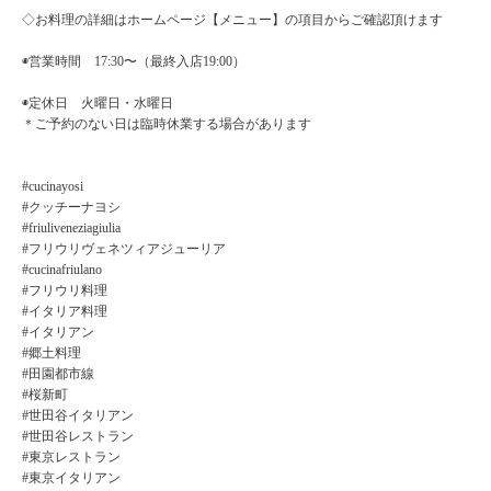
◇お料理の詳細はホームページ【メニュー】の項目からご確認頂けます
◉営業時間 17:30〜（最終入店19:00）
◉定休日 火曜日・水曜日
＊ご予約のない日は臨時休業する場合があります
#cucinayosi
#クッチーナヨシ
#friuliveneziagiulia
#フリウリヴェネツィアジューリア
#cucinafriulano
#フリウリ料理
#イタリア料理
#イタリアン
#郷土料理
#田園都市線
#桜新町
#世田谷イタリアン
#世田谷レストラン
#東京レストラン
#東京イタリアン