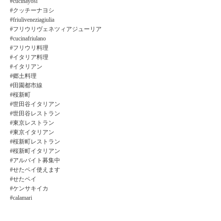
#cucinayosi
#クッチーナヨシ
#friuliveneziagiulia
#フリウリヴェネツィアジューリア
#cucinafriulano
#フリウリ料理
#イタリア料理
#イタリアン
#郷土料理
#田園都市線
#桜新町
#世田谷イタリアン
#世田谷レストラン
#東京レストラン
#東京イタリアン
#桜新町レストラン
#桜新町イタリアン
#アルバイト募集中
#せたペイ使えます
#せたペイ
#ケンサキイカ
#calamari