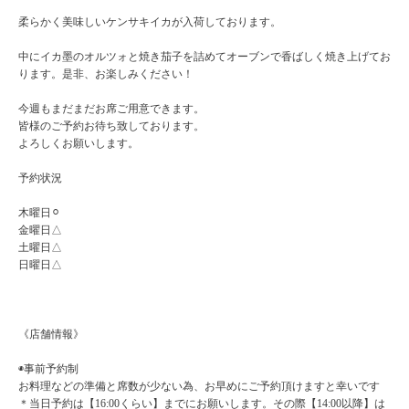
柔らかく美味しいケンサキイカが入荷しております。
中にイカ墨のオルツォと焼き茄子を詰めてオーブンで香ばしく焼き上げてお
ります。是非、お楽しみください！
今週もまだまだお席ご用意できます。
皆様のご予約お待ち致しております。
よろしくお願いします。
予約状況
木曜日⚪︎
金曜日△
土曜日△
日曜日△
《店舗情報》
◉事前予約制
お料理などの準備と席数が少ない為、お早めにご予約頂けますと幸いです
＊当日予約は【16:00くらい】までにお願いします。その際【14:00以降】は