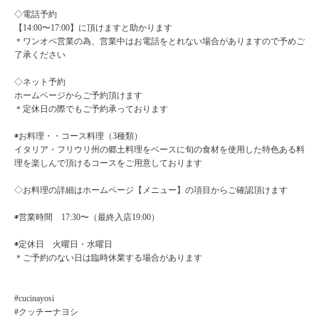
◇電話予約
【14:00〜17:00】に頂けますと助かります
＊ワンオペ営業の為、営業中はお電話をとれない場合がありますので予めご
了承ください
◇ネット予約
ホームページからご予約頂けます
＊定休日の際でもご予約承っております
◉お料理・・コース料理（3種類）
イタリア・フリウリ州の郷土料理をベースに旬の食材を使用した特色ある料
理を楽しんで頂けるコースをご用意しております
◇お料理の詳細はホームページ【メニュー】の項目からご確認頂けます
◉営業時間 17:30〜（最終入店19:00）
◉定休日 火曜日・水曜日
＊ご予約のない日は臨時休業する場合があります
#cucinayosi
#クッチーナヨシ