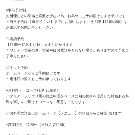
◉事前予約制
お料理などの準備と席数が少ない為、お早めにご予約頂けますと幸いです
＊当日予約は【16:00くらい】までにお願いします。その際【14:00以降】は
お電話でお問い合わせ下さい
◇電話予約
【14:00〜17:00】に頂けますと助かります
＊ワンオペ営業の為、営業中はお電話をとれない場合がありますので予めご
了承ください
◇ネット予約
ホームページからご予約頂けます
＊定休日の際でもご予約承っております
◉お料理・・コース料理（3種類）
イタリア・フリウリ州の郷土料理をベースに旬の食材を使用した特色ある料
理を楽しんで頂けるコースをご用意しております
◇お料理の詳細はホームページ【メニュー】の項目からご確認頂けます
◉営業時間 17:30〜（最終入店19:00）