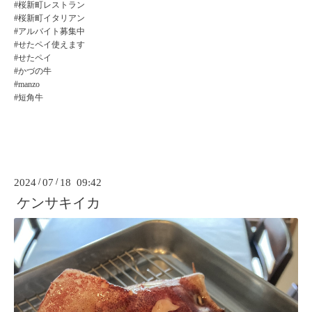
#桜新町レストラン
#桜新町イタリアン
#アルバイト募集中
#せたペイ使えます
#せたペイ
#かづの牛
#manzo
#短角牛
2024
/
07
/
18 09:42
ケンサキイカ