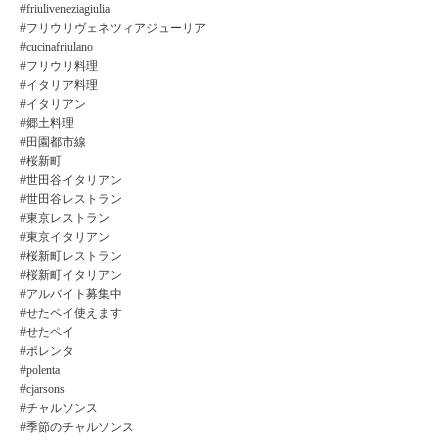
#friuliveneziagiulia
#フリウリヴェネツィアジューリア
#cucinafriulano
#フリウリ料理
#イタリア料理
#イタリアン
#郷土料理
#田園都市線
#桜新町
#世田谷イタリアン
#世田谷レストラン
#東京レストラン
#東京イタリアン
#桜新町レストラン
#桜新町イタリアン
#アルバイト募集中
#せたペイ使えます
#せたペイ
#ポレンタ
#polenta
#cjarsons
#チャルソンス
#季節のチャルソンス