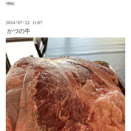
#稚鮎
2024
/
07
/
22 11:07
かづの牛