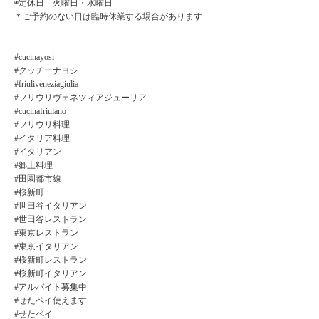
◉定休日 火曜日・水曜日
＊ご予約のない日は臨時休業する場合があります
#cucinayosi
#クッチーナヨシ
#friuliveneziagiulia
#フリウリヴェネツィアジューリア
#cucinafriulano
#フリウリ料理
#イタリア料理
#イタリアン
#郷土料理
#田園都市線
#桜新町
#世田谷イタリアン
#世田谷レストラン
#東京レストラン
#東京イタリアン
#桜新町レストラン
#桜新町イタリアン
#アルバイト募集中
#せたペイ使えます
#せたペイ