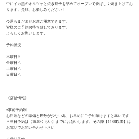
中にイカ墨のオルツォと焼き茄子を詰めてオーブンで香ばしく焼き上げてお
ります。是非、お楽しみください！
今週もまだまだお席ご用意できます。
皆様のご予約お待ち致しております。
よろしくお願いします。
予約状況
木曜日⚪︎
金曜日△
土曜日△
日曜日△
《店舗情報》
◉事前予約制
お料理などの準備と席数が少ない為、お早めにご予約頂けますと幸いです
＊当日予約は【16:00くらい】までにお願いします。その際【14:00以降】は
お電話でお問い合わせ下さい