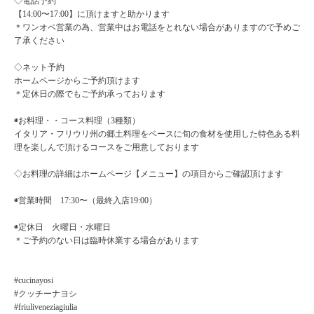
◇電話予約
【14:00〜17:00】に頂けますと助かります
＊ワンオペ営業の為、営業中はお電話をとれない場合がありますので予めご
了承ください
◇ネット予約
ホームページからご予約頂けます
＊定休日の際でもご予約承っております
◉お料理・・コース料理（3種類）
イタリア・フリウリ州の郷土料理をベースに旬の食材を使用した特色ある料
理を楽しんで頂けるコースをご用意しております
◇お料理の詳細はホームページ【メニュー】の項目からご確認頂けます
◉営業時間 17:30〜（最終入店19:00）
◉定休日 火曜日・水曜日
＊ご予約のない日は臨時休業する場合があります
#cucinayosi
#クッチーナヨシ
#friuliveneziagiulia