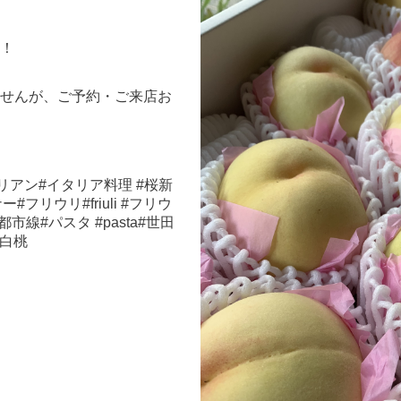
！
せんが、ご予約・ご来店お
イタリアン#イタリア料理 #桜新
フリウリ#friuli #フリウ
線#パスタ #pasta#世田
水白桃