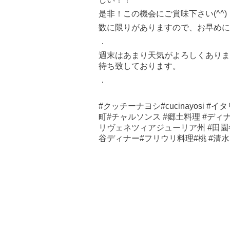
是非！この機会にご賞味下さい(^^)
数に限りがありますので、お早めに
．
週末はあまり天気がよろしくありま
待ち致しております。
．
#クッチーナヨシ#cucinayosi #
町#チャルソンス #郷土料理 #ディナー#
リヴェネツィアジューリア州 #田園都市
谷ディナー#フリウリ料理#桃 #清