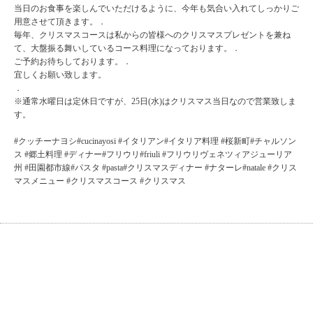
当日のお食事を楽しんでいただけるように、今年も気合い入れてしっかりご
用意させて頂きます。．
毎年、クリスマスコースは私からの皆様へのクリスマスプレゼントを兼ね
て、大盤振る舞いしているコース料理になっております。．
ご予約お待ちしております。．
宜しくお願い致します。
．
※通常水曜日は定休日ですが、25日(水)はクリスマス当日なので営業致しま
す。
#クッチーナヨシ#cucinayosi #イタリアン#イタリア料理 #桜新町#チャルソン
ス #郷土料理 #ディナー#フリウリ#friuli #フリウリヴェネツィアジューリア
州 #田園都市線#パスタ #pasta#クリスマスディナー #ナターレ#natale #クリス
マスメニュー #クリスマスコース #クリスマス