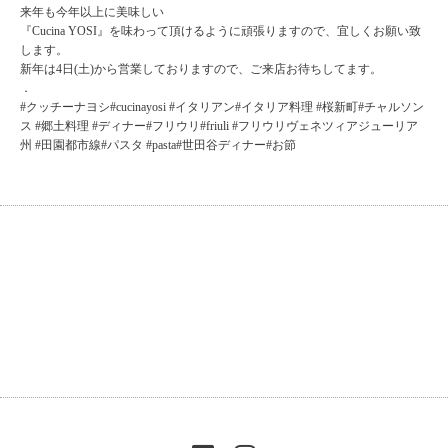
来年も今年以上に美味しい
『Cucina YOSI』を味わって頂けるように頑張りますので、宜しくお願い致
します。
新年は4日(土)から営業しておりますので、ご来店お待ちしてます。
．
#クッチーナヨシ#cucinayosi #イタリアン#イタリア料理 #桜新町#チャルソン
ス #郷土料理 #ディナー#フリウリ#friuli #フリウリヴェネツィアジューリア
州 #田園都市線#パスタ #pasta#世田谷ディナー#お節