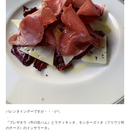
バレンタインデーですが・・・(^^;
．
『ブレザオラ（牛の生ハム）とラディキッオ、モンターズィオ（フリウリ州
のチーズ）のインサラータ』