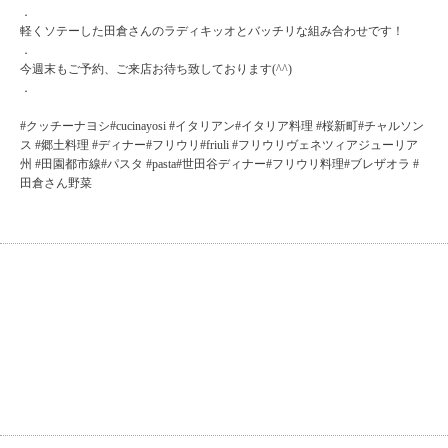
．
軽くソテーした田倉さんのラディキッオとバッチリな組み合わせです！
．
今週末もご予約、ご来店お待ち致しております(^^)
．
#クッチーナヨシ#cucinayosi #イタリアン#イタリア料理 #桜新町#チャルソン
ス #郷土料理 #ディナー#フリウリ#friuli #フリウリヴェネツィアジューリア
州 #田園都市線#パスタ #pasta#世田谷ディナー#フリウリ料理#ブレザオラ #
田倉さん野菜