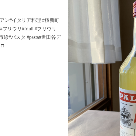
イタリアン#イタリア料理 #桜新町
リウリ#friuli #フリウリ
#パスタ #pasta#世田谷デ
ッロ