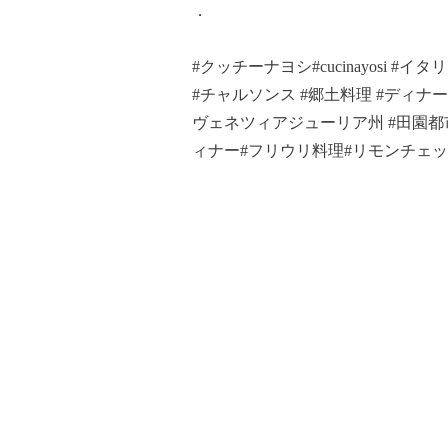
．
#クッチーナヨシ#cucinayosi #
#チャルソンス #郷土料理 #ディナー#フ
ヴェネツィアジューリア州 #田園都市線
ィナー#フリウリ料理#リモンチェ