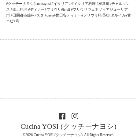
#クッチーナヨシ#cucinayosi #イタリアン#イタリア料理 #桜新町#チャルソン
ス #郷土料理 #ディナー#フリウリ#friuli #フリウリヴェネツィアジューリア
州 #田園都市線#パスタ #pasta#世田谷ディナー#フリウリ料理#ホタルイカ#甘
エビ#筍
Cucina YOSI (クッチーナヨシ)
©2026
Cucina YOSI (クッチーナヨシ)
. All Rights Reserved.