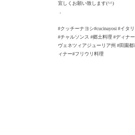
宜しくお願い致します(^^)
．
#クッチーナヨシ#cucinayosi #
#チャルソンス #郷土料理 #ディナー#フ
ヴェネツィアジューリア州 #田園都市線
ィナー#フリウリ料理