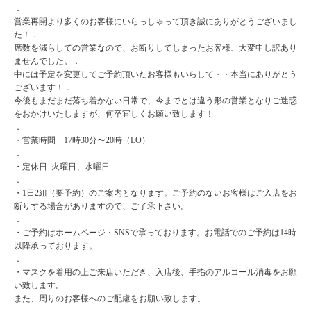
．
営業再開より多くのお客様にいらっしゃって頂き誠にありがとうございまし
た！．
席数を減らしての営業なので、お断りしてしまったお客様、大変申し訳あり
ませんでした。．
中には予定を変更してご予約頂いたお客様もいらして・・本当にありがとう
ございます！．
今後もまだまだ落ち着かない日常で、今までとは違う形の営業となりご迷惑
をおかけいたしますが、何卒宜しくお願い致します！
．
・営業時間 17時30分〜20時（LO）
．
・定休日 火曜日、水曜日
．
・1日2組（要予約）のご案内となります。ご予約のないお客様はご入店をお
断りする場合がありますので、ご了承下さい。
．
・ご予約はホームページ・SNSで承っております。お電話でのご予約は14時
以降承っております。
．
・マスクを着用の上ご来店いただき、入店後、手指のアルコール消毒をお願
い致します。
また、周りのお客様へのご配慮をお願い致します。