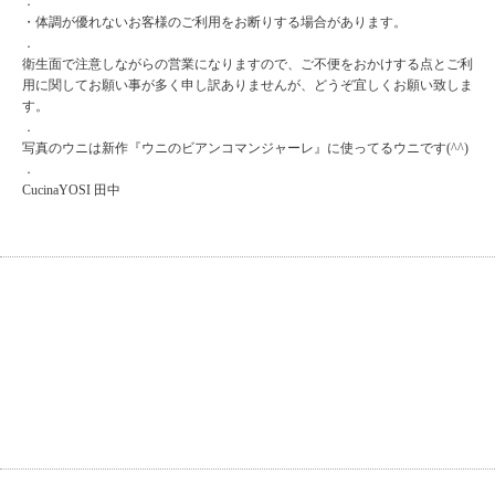
．
・体調が優れないお客様のご利用をお断りする場合があります。
．
衛生面で注意しながらの営業になりますので、ご不便をおかけする点とご利
用に関してお願い事が多く申し訳ありませんが、どうぞ宜しくお願い致しま
す。
．
写真のウニは新作『ウニのビアンコマンジャーレ』に使ってるウニです(^^)
．
CucinaYOSI 田中