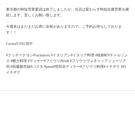
．
東京都の時短営業要請は終了しましたが、当店は変わらず時短自粛営業を継
続します。宜しくお願い致します。
．
今週末はまだまだお席に余裕がありますので、ご予約お待ちしておりま
す！！
．
CucinaYOSI 田中
．
#クッチーナヨシ#cucinayosi #イタリアン#イタリア料理 #桜新町#チャルソン
ス #郷土料理 #ディナー#フリウリ#friuli #フリウリヴェネツィアジューリア
州 #田園都市線#パスタ #pasta#世田谷ディナー#フリウリ料理#イチヂク #白
イチヂク