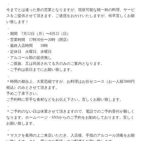
．
今までとは違った形の営業となりますが、現状可能な精一杯の料理、サービ
スをご提供させて頂きます。ご迷惑をおかけいたしますが、何卒宜しくお願
い致します！
．
・期間 7月12日（月）〜8月22（日）
・営業時間 17時30分〜20時（閉店）
・最終入店時間 18時
・定休日 火曜日、水曜日
・アルコール類の提供無し
・ご親族、又は同居されてる方のみのご案内となります。
・ご予約は前日までにお願い致します。
．
＊時間の都合上、大変恐縮ですが、お料理はお任せコース（お一人様5900円
税込）のみとさせて頂きます。
予めご了承下さい。
ご予約時に苦手な食材などをお伝え下さい。宜しくお願い致します。
．
＊ご予約のない日は休業させて頂きますので、電話でのご予約受付が難しく
なります。ホームページ・SNSからのご予約をお勧めしております。宜しく
お願い致します。
．
＊マスクを着用の上ご来店いただき、入店後、手指のアルコール消毒をお願