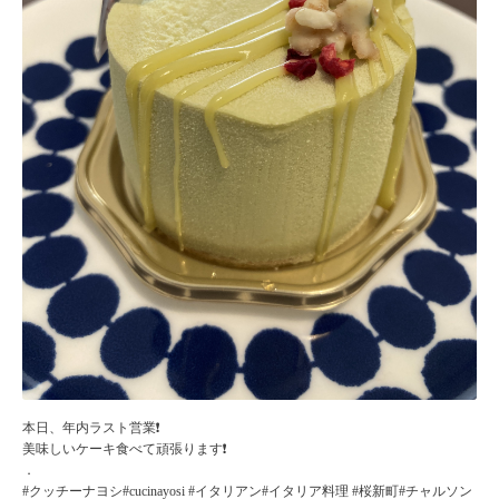
本日、年内ラスト営業❗️
美味しいケーキ食べて頑張ります❗️
．
#クッチーナヨシ#cucinayosi #イタリアン#イタリア料理 #桜新町#チャルソン