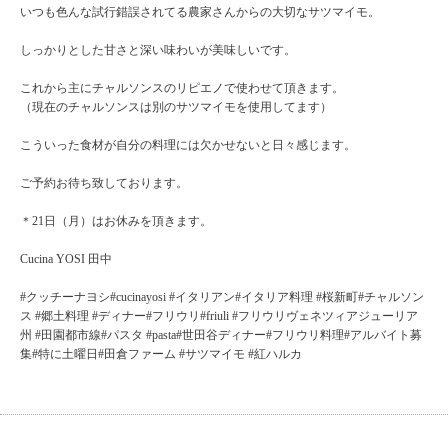
いつも色んな試行錯誤されてる農家さんからの大切なサツマイモ。
しっかりとした甘さと深い味わいが美味しいです。
これから主にチャルソンスのリピエノで使わせて頂きます。
（現在のチャルソンスは別のサツマイモを使用してます）
こういった食材が自分の料理には欠かせないと日々感じます。
ご予約お待ち致しております。
＊21日（月）はお休みを頂きます。
Cucina YOSI 田中
#クッチーナヨシ#cucinayosi #イタリアン#イタリア料理 #桜新町#チャルソン
ス #郷土料理 #ディナー#フリウリ#friuli #フリウリヴェネツィアジューリア
州 #田園都市線#パスタ #pasta#世田谷ディナー#フリウリ料理#アルバイト募
集#特に土曜日#田倉ファーム #サツマイモ #紅ハルカ