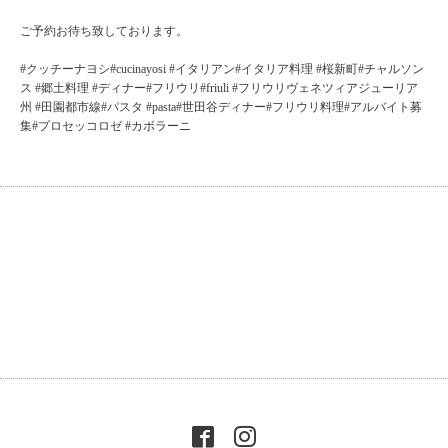
ご予約お待ち致しております。
#クッチーナヨシ#cucinayosi #イタリアン#イタリア料理 #桜新町#チャルソン
ス #郷土料理 #ディナー#フリウリ#friuli #フリウリヴェネツィアジューリア
州 #田園都市線#パスタ #pasta#世田谷ディナー#フリウリ料理#アルバイト募
集#プロセッコロゼ #カボラーニ