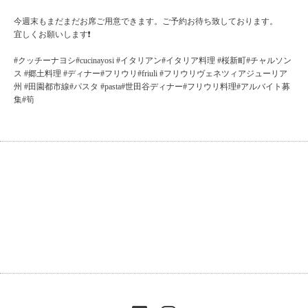
今週末もまだまだお席ご用意できます。ご予約お待ち致しております。
宜しくお願いします❗️
#クッチーナヨシ#cucinayosi #イタリアン#イタリア料理 #桜新町#チャルソン
ス #郷土料理 #ディナー#フリウリ#friuli #フリウリヴェネツィアジューリア
州 #田園都市線#パスタ #pasta#世田谷ディナー#フリウリ料理#アルバイト募
集#筍