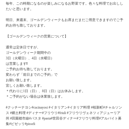
毎年、この時期になるのが楽しみになるお野菜です。色々な料理でお出しし
たいと思います。
明日、来週末、ゴールデンウィークもお席まだまだご用意できますのでご予
約お待ち致しております。
【ゴールデンウィークの営業について】
通常は定休日ですが、
ゴールデンウィーク期間中の
3日（火曜日）、4日（水曜日）
は営業します❗️
ご予約お待ち致しております。
変わらず「前日までのご予約」で
お願い致します。
宜しくお願い致します。
＊代わりに1日（日）、8日（日）はお休みします。
＊ご予約がない場合は休業致します。
#クッチーナヨシ#cucinayosi #イタリアン#イタリア料理 #桜新町#チャルソン
ス #郷土料理 #ディナー#フリウリ#friuli #フリウリヴェネツィアジューリア
州 #田園都市線#パスタ #pasta#世田谷ディナー#フリウリ料理#アルバイト募
集#ピゼッリ#pisseli