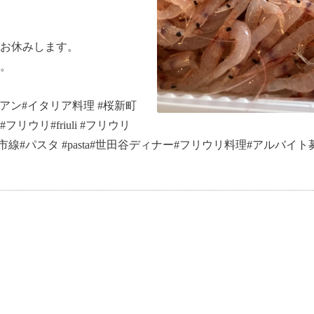
はお休みします。
。
イタリアン#イタリア料理 #桜新町
リウリ#friuli #フリウリ
線#パスタ #pasta#世田谷ディナー#フリウリ料理#アルバイト