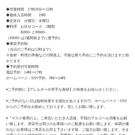
◆営業時間 17時30分〜22時
◆最終入店時間 19時
◆定休日 火曜日・水曜日
◆料理 お任せコース 2種類
¥6900~と¥9000~
（¥9000~は1週間前までに要予約）
◆事前予約制
（当日のご予約は12時まで）
※食材・料理の準備などの関係上、可能な限り早めにご予約を頂けますと助
かります。
◆予約受付可能時間
電話予約 14時〜17時
ホームページ・SNS予約 8時〜24時
◉ご予約時に【アレルギーや苦手な食材】の有無をお知らせください。
◉ご予約のない日は臨時休業する場合がありますので、ホームページ・SNS
からのご予約をお勧めしております。宜しくお願い致します。
◉『マスク着用の上』ご来店いただき入店後、手指のアルコール消毒をお願
い致します。滞店中は周りのお客様へのご配慮をお願い致します。体調が優
れないお客様はご来店をお控え下さいます様、ご協力お願い致します。今ま