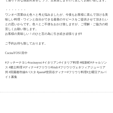
で通り十分な感染対策をしつつ、営業致しますので宜しくお願い致します。
・・・・・・・
ワンオペ営業ゆえ色々と考え悩みましたが、今後もお客様に喜んで頂ける美
味しい料理・ワインと自分ができる最善のサビースをご提供させて頂きたい
との思いからです。色々とご不便をおかけ致しますが、ご理解・ご協力の程
宜しくお願い致します。
お客様の美味しい！のひと言の為に引き続き頑張ります❗️
ご予約お待ち致しております。
CucinaYOSI 田中
#クッチーナヨシ#cucinayosi #イタリアン#イタリア料理 #桜新町#チャルソン
ス #郷土料理 #ディナー#フリウリ#friuli #フリウリヴェネツィアジューリア
州 #田園都市線#パスタ #pasta#世田谷ディナー#フリウリ料理#土曜日アルバ
イト募集