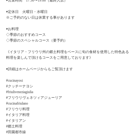
◉営業時間 17:30〜19:00（最終入店）
◉定休日 火曜日・水曜日
※ご予約のない日は休業する事があります
◉お料理
◇季節のおすすめコース
◇季節のスペシャルコース（要予約）
《イタリア・フリウリ州の郷土料理をベースに旬の食材を使用した特色ある
料理を楽しんで頂けるコースをご用意しております》
◉詳細はホームページからもご覧頂けます
#cucinayosi
#クッチーナヨシ
#friuliveneziagiulia
#フリウリヴェネツィアジューリア
#cucinafriulano
#フリウリ料理
#イタリア料理
#イタリアン
#郷土料理
#田園都市線