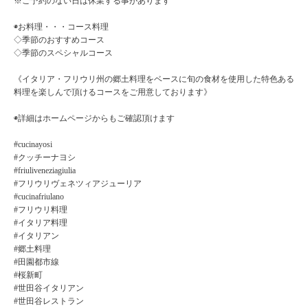
※ご予約のない日は休業する事があります
◉お料理・・・コース料理
◇季節のおすすめコース
◇季節のスペシャルコース
《イタリア・フリウリ州の郷土料理をベースに旬の食材を使用した特色ある
料理を楽しんで頂けるコースをご用意しております》
◉詳細はホームページからもご確認頂けます
#cucinayosi
#クッチーナヨシ
#friuliveneziagiulia
#フリウリヴェネツィアジューリア
#cucinafriulano
#フリウリ料理
#イタリア料理
#イタリアン
#郷土料理
#田園都市線
#桜新町
#世田谷イタリアン
#世田谷レストラン