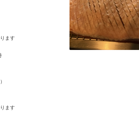
ります
時
店）
ります