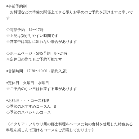
◉事前予約制
お料理などの準備の関係上できる限りお早めのご予約を頂けますと幸いで
す
◇電話予約 14〜17時
※上記は繋がりやすい時間です
※営業中は電話に出れない場合があります
◇ホームページ・SNS予約 8〜24時
※定休日の際でもご予約可能です
◉営業時間 17:30〜19:00（最終入店）
◉定休日 火曜日・水曜日
※ご予約のない日は休業する事があります
◉お料理・・・コース料理
◇季節のおすすめコースA、B
◇季節のスペシャルコース
《イタリア・フリウリ州の郷土料理をベースに旬の食材を使用した特色ある
料理を楽しんで頂けるコースをご用意しております》