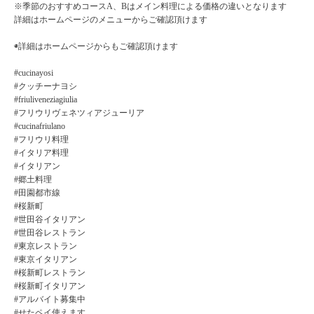
※季節のおすすめコースA、Bはメイン料理による価格の違いとなります
詳細はホームページのメニューからご確認頂けます
◉詳細はホームページからもご確認頂けます
#cucinayosi
#クッチーナヨシ
#friuliveneziagiulia
#フリウリヴェネツィアジューリア
#cucinafriulano
#フリウリ料理
#イタリア料理
#イタリアン
#郷土料理
#田園都市線
#桜新町
#世田谷イタリアン
#世田谷レストラン
#東京レストラン
#東京イタリアン
#桜新町レストラン
#桜新町イタリアン
#アルバイト募集中
#せたペイ使えます