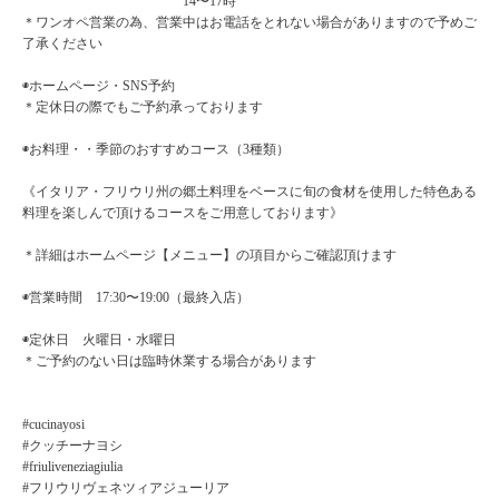
14〜17時
＊ワンオペ営業の為、営業中はお電話をとれない場合がありますので予めご
了承ください
◉ホームページ・SNS予約
＊定休日の際でもご予約承っております
◉お料理・・季節のおすすめコース（3種類）
《イタリア・フリウリ州の郷土料理をベースに旬の食材を使用した特色ある
料理を楽しんで頂けるコースをご用意しております》
＊詳細はホームページ【メニュー】の項目からご確認頂けます
◉営業時間 17:30〜19:00（最終入店）
◉定休日 火曜日・水曜日
＊ご予約のない日は臨時休業する場合があります
#cucinayosi
#クッチーナヨシ
#friuliveneziagiulia
#フリウリヴェネツィアジューリア