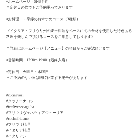
◉ホームページ・SNS予約
＊定休日の際でもご予約承っております
◉お料理・・季節のおすすめコース（3種類）
《イタリア・フリウリ州の郷土料理をベースに旬の食材を使用した特色ある
料理を楽しんで頂けるコースをご用意しております》
＊詳細はホームページ【メニュー】の項目からご確認頂けます
◉営業時間 17:30〜19:00（最終入店）
◉定休日 火曜日・水曜日
＊ご予約のない日は臨時休業する場合があります
#cucinayosi
#クッチーナヨシ
#friuliveneziagiulia
#フリウリヴェネツィアジューリア
#cucinafriulano
#フリウリ料理
#イタリア料理
#イタリアン