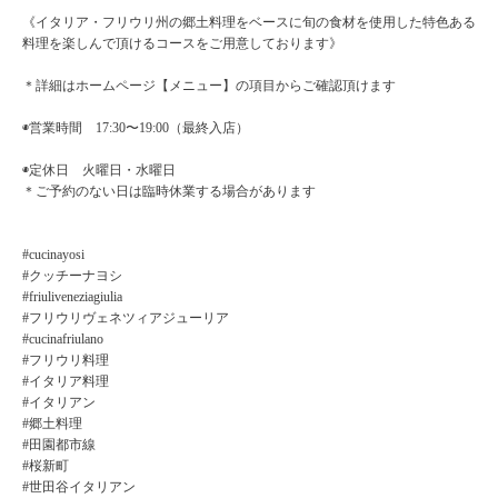
《イタリア・フリウリ州の郷土料理をベースに旬の食材を使用した特色ある
料理を楽しんで頂けるコースをご用意しております》
＊詳細はホームページ【メニュー】の項目からご確認頂けます
◉営業時間 17:30〜19:00（最終入店）
◉定休日 火曜日・水曜日
＊ご予約のない日は臨時休業する場合があります
#cucinayosi
#クッチーナヨシ
#friuliveneziagiulia
#フリウリヴェネツィアジューリア
#cucinafriulano
#フリウリ料理
#イタリア料理
#イタリアン
#郷土料理
#田園都市線
#桜新町
#世田谷イタリアン