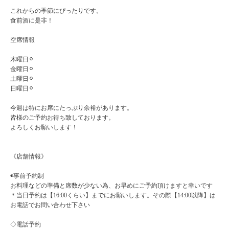
これからの季節にぴったりです。
食前酒に是非！
空席情報
木曜日⚪︎
金曜日⚪︎
土曜日⚪︎
日曜日⚪︎
今週は特にお席にたっぷり余裕があります。
皆様のご予約お待ち致しております。
よろしくお願いします！
《店舗情報》
◉事前予約制
お料理などの準備と席数が少ない為、お早めにご予約頂けますと幸いです
＊当日予約は【16:00くらい】までにお願いします。その際【14:00以降】は
お電話でお問い合わせ下さい
◇電話予約