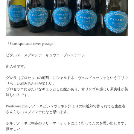
『Pitars spumante cuvee prestige 』
ピタルス スプマンテ キュヴェ プレステージ
新入荷です。
グレラ（プロセッコの葡萄）にシャルドネ、ヴェルドゥッツォというフリウ
リらしい組み合わせが楽しい。
プロセッコにみたいなキュッとした酸があり、青リンゴを感じり果実味が美
味しい！です。
Pordenoneポルデノーネというヴェネト州よりの街近郊で作られてる生産者
さんらしいスプマンテだなと思います。
ポルデノーネは朝市のフリーマーケットによく行ってたのを思い出します。
懐かしい。