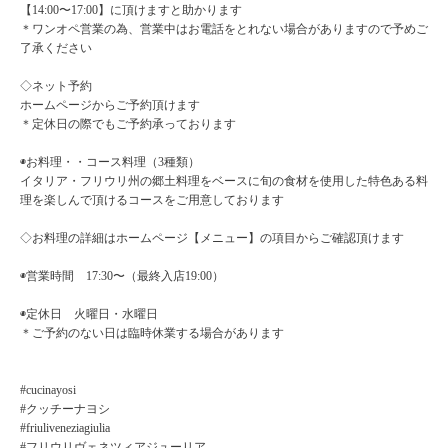
【14:00〜17:00】に頂けますと助かります
＊ワンオペ営業の為、営業中はお電話をとれない場合がありますので予めご
了承ください
◇ネット予約
ホームページからご予約頂けます
＊定休日の際でもご予約承っております
◉お料理・・コース料理（3種類）
イタリア・フリウリ州の郷土料理をベースに旬の食材を使用した特色ある料
理を楽しんで頂けるコースをご用意しております
◇お料理の詳細はホームページ【メニュー】の項目からご確認頂けます
◉営業時間 17:30〜（最終入店19:00）
◉定休日 火曜日・水曜日
＊ご予約のない日は臨時休業する場合があります
#cucinayosi
#クッチーナヨシ
#friuliveneziagiulia
#フリウリヴェネツィアジューリア