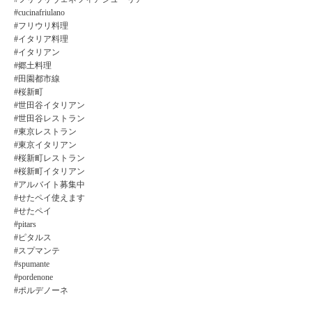
#cucinafriulano
#フリウリ料理
#イタリア料理
#イタリアン
#郷土料理
#田園都市線
#桜新町
#世田谷イタリアン
#世田谷レストラン
#東京レストラン
#東京イタリアン
#桜新町レストラン
#桜新町イタリアン
#アルバイト募集中
#せたペイ使えます
#せたペイ
#pitars
#ピタルス
#スプマンテ
#spumante
#pordenone
#ポルデノーネ