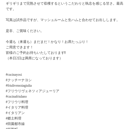
ギリギリまで完熟させて収穫するというこだわりと執念を感じる甘さ。最高
です。
写真は試作品ですが、マッシュルームと生ハムと合わせてお出しします。
是非、ご賞味ください。
今週も（来週も）まだまだ！かなり！お席たっぷり！
ご用意できます！
皆様のご予約お待ちいたしております❗️
（本日2日は満席になっております）
#cucinayosi
#クッチーナヨシ
#friuliveneziagiulia
#フリウリヴェネツィアジューリア
#cucinafriulano
#フリウリ料理
#イタリア料理
#イタリアン
#郷土料理
#田園都市線