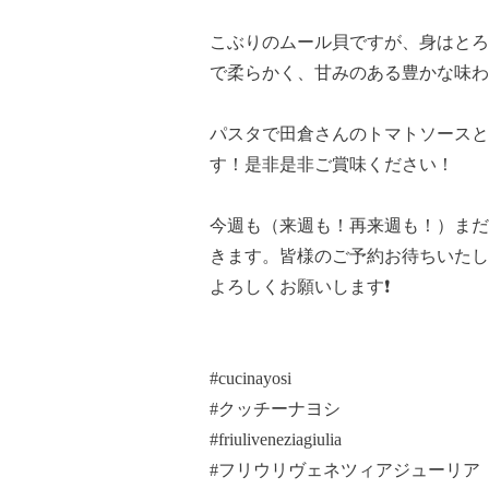
こぶりのムール貝ですが、身はとろ
で柔らかく、甘みのある豊かな味
パスタで田倉さんのトマトソースと
す！是非是非ご賞味ください！
今週も（来週も！再来週も！）まだ
きます。皆様のご予約お待ちいたし
よろしくお願いします❗️
#cucinayosi
#クッチーナヨシ
#friuliveneziagiulia
#フリウリヴェネツィアジューリア