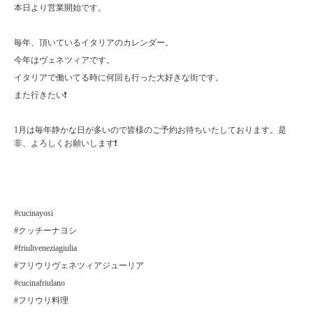
本日より営業開始です。
毎年、頂いているイタリアのカレンダー。
今年はヴェネツィアです。
イタリアで働いてる時に何回も行った大好きな街です。
また行きたい❗️
1月は毎年静かな日が多いので皆様のご予約お待ちいたしております。是
非、よろしくお願いします❗️
#cucinayosi
#クッチーナヨシ
#friuliveneziagiulia
#フリウリヴェネツィアジューリア
#cucinafriulano
#フリウリ料理