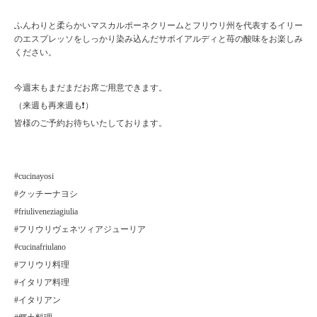
ふんわりと柔らかいマスカルポーネクリームとフリウリ州を代表するイリー
のエスプレッソをしっかり染み込んだサボイアルディと苺の酸味をお楽しみ
ください。
今週末もまだまだお席ご用意できます。
（来週も再来週も❗️）
皆様のご予約お待ちいたしております。
#cucinayosi
#クッチーナヨシ
#friuliveneziagiulia
#フリウリヴェネツィアジューリア
#cucinafriulano
#フリウリ料理
#イタリア料理
#イタリアン