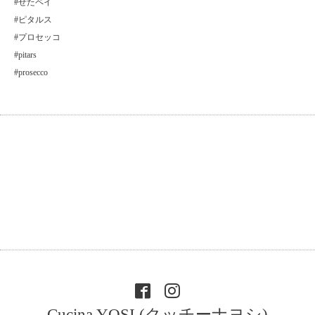
#せたペイ
#ピタルス
#プロセッコ
#pitars
#prosecco
Cucina YOSI (クッチーナヨシ)