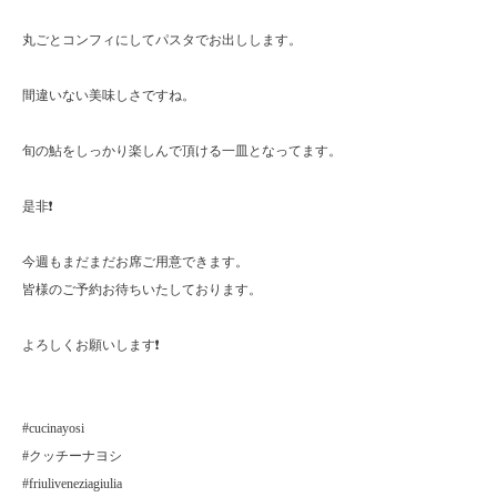
丸ごとコンフィにしてパスタでお出しします。
間違いない美味しさですね。
旬の鮎をしっかり楽しんで頂ける一皿となってます。
是非❗️
今週もまだまだお席ご用意できます。
皆様のご予約お待ちいたしております。
よろしくお願いします❗️
#cucinayosi
#クッチーナヨシ
#friuliveneziagiulia