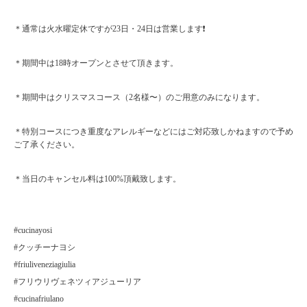
＊通常は火水曜定休ですが23日・24日は営業します❗️
＊期間中は18時オープンとさせて頂きます。
＊期間中はクリスマスコース（2名様〜）のご用意のみになります。
＊特別コースにつき重度なアレルギーなどにはご対応致しかねますので予め
ご了承ください。
＊当日のキャンセル料は100%頂戴致します。
#cucinayosi
#クッチーナヨシ
#friuliveneziagiulia
#フリウリヴェネツィアジューリア
#cucinafriulano