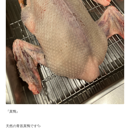
『真鴨』
天然の青首真鴨です🦆