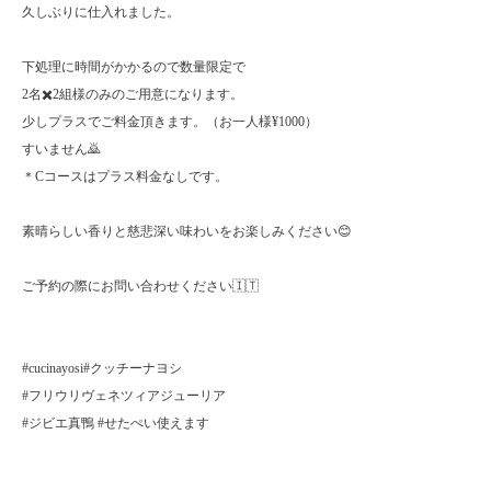
久しぶりに仕入れました。
下処理に時間がかかるので数量限定で
2名✖️2組様のみのご用意になります。
少しプラスでご料金頂きます。（お一人様¥1000）
すいません🙇
＊Cコースはプラス料金なしです。
素晴らしい香りと慈悲深い味わいをお楽しみください😊
ご予約の際にお問い合わせください🇮🇹
#cucinayosi#クッチーナヨシ
#フリウリヴェネツィアジューリア
#ジビエ真鴨 #せたぺい使えます