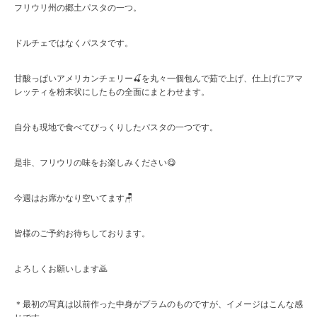
フリウリ州の郷土パスタの一つ。
ドルチェではなくパスタです。
甘酸っぱいアメリカンチェリー🍒を丸々一個包んで茹で上げ、仕上げにアマ
レッティを粉末状にしたもの全面にまとわせます。
自分も現地で食べてびっくりしたパスタの一つです。
是非、フリウリの味をお楽しみください😋
今週はお席かなり空いてます🪑
皆様のご予約お待ちしております。
よろしくお願いします🙇
＊最初の写真は以前作った中身がプラムのものですが、イメージはこんな感