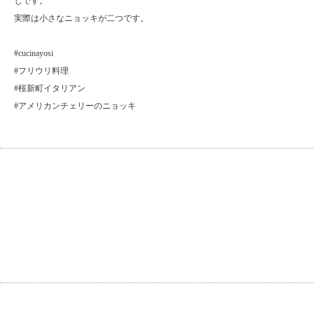
じです。
実際は小さなニョッキが二つです。
#cucinayosi
#フリウリ料理
#桜新町イタリアン
#アメリカンチェリーのニョッキ